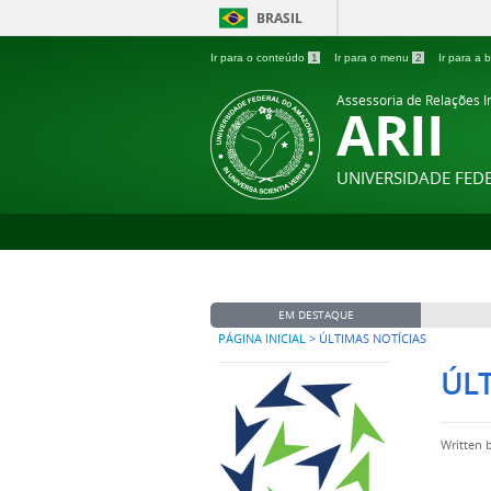
BRASIL
Ir para o conteúdo
1
Ir para o menu
2
Ir para a
Assessoria de Relações In
ARII
UNIVERSIDADE FE
EM DESTAQUE
PÁGINA INICIAL
>
ÚLTIMAS NOTÍCIAS
ÚLT
Written 