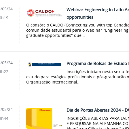
/05/24
Webinar Engineering in Latin A
opportunities
0h19
O consórcio CALDO (Connecting you with top Canadian
comunidade estudantil para o Webinar "Engineering i
graduate opportunities" que...
/05/24
Programa de Bolsas de Estudo
Inscrições iniciam nesta sexta-
9h22
estudo para estágios profissionais e pós-graduação n
Organização Internacional...
/05/24
Dia de Portas Abertas 2024 - 
INSCRIÇÕES ABERTAS PARA EV
9h44
E PESQUISAR NA ALEMANHA CO
Alemão de Ciência e Inovação (