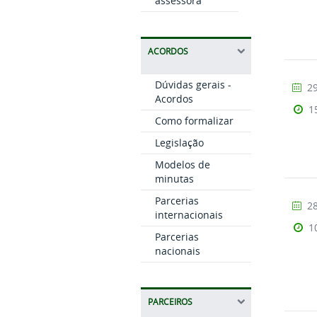
assessora
ACORDOS
Dúvidas gerais -
29
Acordos
1
Como formalizar
Legislação
Modelos de
minutas
Parcerias
28
internacionais
1
Parcerias
nacionais
PARCEIROS