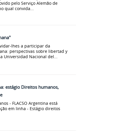
ovido pelo Serviço Alemão de
o qual convida...
mana"
idar-lhes a participar da
na: perspectivas sobre libertad y
a Universidad Nacional del...
: estágio Direitos humanos,
de
anos - FLACSO Argentina está
o em linha - Estágio direitos