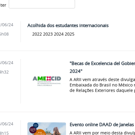
ilter
/06/24
Acolhida dos estudantes internacionais
2022 2023 2024 2025
6h08
/06/24
"Becas de Excelencia del Gobie
2024"
4h32
A ARII vem através deste divulg
Embaixada do Brasil no México 
de Relações Exteriores daquele 
/06/24
Evento online DAAD de Janelas
A ARII vem por meio desta divu
4h15