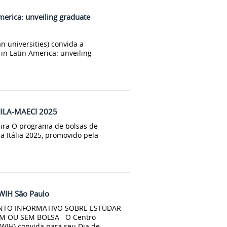
merica: unveiling graduate
 universities) convida a
n Latin America: unveiling
 IILA-MAECI 2025
feira O programa de bolsas de
a Itália 2025, promovido pela
DWIH São Paulo
ENTO INFORMATIVO SOBRE ESTUDAR
M OU SEM BOLSA O Centro
DWIH) convida para seu Dia de