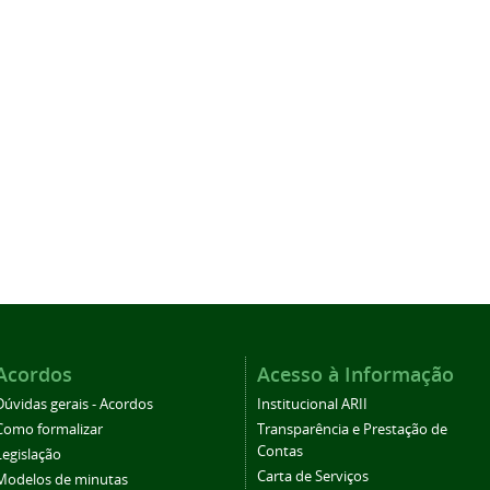
Acordos
Acesso à Informação
Dúvidas gerais - Acordos
Institucional ARII
Como formalizar
Transparência e Prestação de
Contas
Legislação
Carta de Serviços
Modelos de minutas