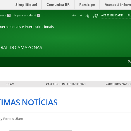
Simplifique!
Comunica BR
Participe
Acesso à infor
ACESSIBILIDADE
A
 busca
3
Ir para o rodapé
4
A+
A
A-
PT
EN
ES
ternacionais e Interinstitucionais
DERAL DO AMAZONAS
P
UFAM
PARCEIROS INTERNACIONAIS
PARCEIROS NACIO
IMAS NOTÍCIAS
by
Portais Ufam