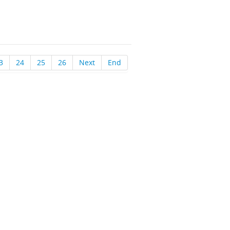
3
24
25
26
Next
End