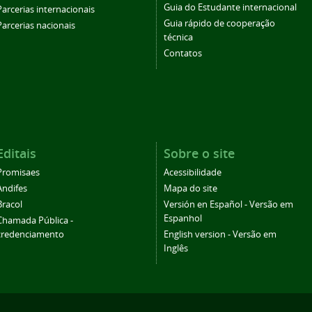
Guia do Estudante internacional
Parcerias internacionais
Guia rápido de cooperação
Parcerias nacionais
técnica
Contatos
Editais
Sobre o site
Promisaes
Acessibilidade
Andifes
Mapa do site
Bracol
Versión en Español - Versão em
Espanhol
Chamada Pública -
credenciamento
English version - Versão em
Inglês