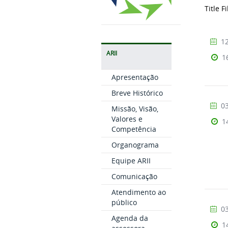
Title F
12
ARII
1
Apresentação
Breve Histórico
03
Missão, Visão,
Valores e
1
Competência
Organograma
Equipe ARII
Comunicação
Atendimento ao
público
03
Agenda da
1