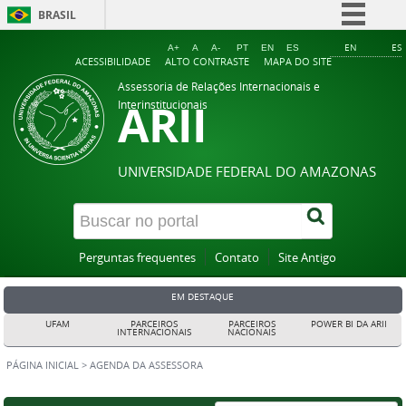
BRASIL
Simplifique!
EN
ES
A+
A
A-
PT
EN
ES
ACESSIBILIDADE
ALTO CONTRASTE
MAPA DO SITE
Comunica BR
Assessoria de Relações Internacionais e
ARII
Participe
Interinstitucionais
Acesso à informação
Legislação
UNIVERSIDADE FEDERAL DO AMAZONAS
Canais
Perguntas frequentes
Contato
Site Antigo
EM DESTAQUE
UFAM
PARCEIROS
PARCEIROS
POWER BI DA ARII
INTERNACIONAIS
NACIONAIS
PÁGINA INICIAL
>
AGENDA DA ASSESSORA