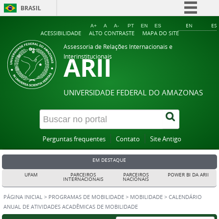
BRASIL
Simplifique!
EN
ES
A+
A
A-
PT
EN
ES
ACESSIBILIDADE
ALTO CONTRASTE
MAPA DO SITE
Comunica BR
Assessoria de Relações Internacionais e
ARII
Participe
Interinstitucionais
Acesso à informação
Legislação
UNIVERSIDADE FEDERAL DO AMAZONAS
Canais
Perguntas frequentes
Contato
Site Antigo
EM DESTAQUE
UFAM
PARCEIROS
PARCEIROS
POWER BI DA ARII
INTERNACIONAIS
NACIONAIS
PÁGINA INICIAL
>
PROGRAMAS DE MOBILIDADE
>
MOBILIDADE
>
CALENDÁRIO
ANUAL DE ATIVIDADES ACADÊMICAS DE MOBILIDADE