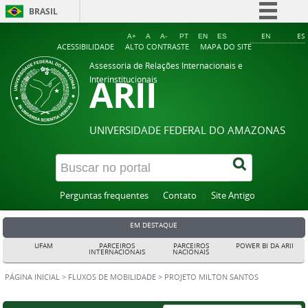
BRASIL
Simplifique!
EN
ES
A+
A
A-
PT
EN
ES
ACESSIBILIDADE
ALTO CONTRASTE
MAPA DO SITE
Comunica BR
Assessoria de Relações Internacionais e
ARII
Participe
Interinstitucionais
Acesso à informação
Legislação
UNIVERSIDADE FEDERAL DO AMAZONAS
Canais
Perguntas frequentes
Contato
Site Antigo
EM DESTAQUE
UFAM
PARCEIROS
PARCEIROS
POWER BI DA ARII
INTERNACIONAIS
NACIONAIS
PÁGINA INICIAL
>
FLUXOS DE MOBILIDADE
>
PROJETO MILTON SANTOS