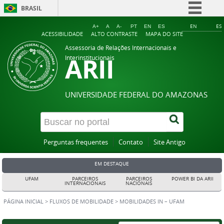
BRASIL
Simplifique!
EN
ES
A+
A
A-
PT
EN
ES
ACESSIBILIDADE
ALTO CONTRASTE
MAPA DO SITE
Comunica BR
Assessoria de Relações Internacionais e
ARII
Participe
Interinstitucionais
Acesso à informação
Legislação
UNIVERSIDADE FEDERAL DO AMAZONAS
Canais
Perguntas frequentes
Contato
Site Antigo
EM DESTAQUE
UFAM
PARCEIROS
PARCEIROS
POWER BI DA ARII
INTERNACIONAIS
NACIONAIS
PÁGINA INICIAL
>
FLUXOS DE MOBILIDADE
>
MOBILIDADES IN – UFAM