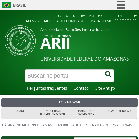
BRASIL
Simplifique!
EN
ES
A+
A
A-
PT
EN
ES
ACESSIBILIDADE
ALTO CONTRASTE
MAPA DO SITE
Comunica BR
Assessoria de Relações Internacionais e
ARII
Participe
Interinstitucionais
Acesso à informação
Legislação
UNIVERSIDADE FEDERAL DO AMAZONAS
Canais
Perguntas frequentes
Contato
Site Antigo
EM DESTAQUE
UFAM
PARCEIROS
PARCEIROS
POWER BI DA ARII
INTERNACIONAIS
NACIONAIS
PÁGINA INICIAL
>
PROGRAMAS DE MOBILIDADE
>
PROGRAMAS INTERNACIONAIS