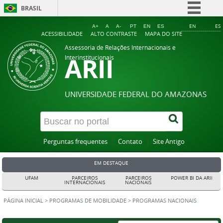
BRASIL
Simplifique!
EN
ES
A+
A
A-
PT
EN
ES
ACESSIBILIDADE
ALTO CONTRASTE
MAPA DO SITE
Comunica BR
Assessoria de Relações Internacionais e
ARII
Participe
Interinstitucionais
Acesso à informação
Legislação
UNIVERSIDADE FEDERAL DO AMAZONAS
Canais
Perguntas frequentes
Contato
Site Antigo
EM DESTAQUE
UFAM
PARCEIROS
PARCEIROS
POWER BI DA ARII
INTERNACIONAIS
NACIONAIS
PÁGINA INICIAL
>
PROGRAMAS DE MOBILIDADE
>
PROGRAMAS NACIONAIS