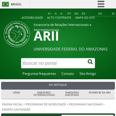
BRASIL
Simplifique!
EN
ES
A+
A
A-
PT
EN
ES
ACESSIBILIDADE
ALTO CONTRASTE
MAPA DO SITE
Comunica BR
Assessoria de Relações Internacionais e
ARII
Participe
Interinstitucionais
Acesso à informação
Legislação
UNIVERSIDADE FEDERAL DO AMAZONAS
Canais
Perguntas frequentes
Contato
Site Antigo
EM DESTAQUE
UFAM
PARCEIROS
PARCEIROS
POWER BI DA ARII
INTERNACIONAIS
NACIONAIS
PÁGINA INICIAL
>
PROGRAMAS DE MOBILIDADE
>
PROGRAMAS NACIONAIS
>
ANDIFES SANTANDER