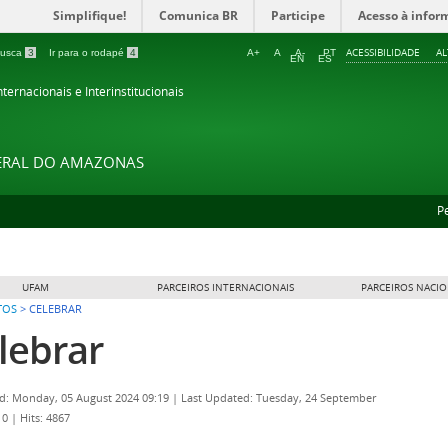
Simplifique!
Comunica BR
Participe
Acesso à infor
ACESSIBILIDADE
A
 busca
3
Ir para o rodapé
4
A+
A
A-
PT
EN
ES
ternacionais e Interinstitucionais
DERAL DO AMAZONAS
P
UFAM
PARCEIROS INTERNACIONAIS
PARCEIROS NACIO
TOS
>
CELEBRAR
lebrar
d: Monday, 05 August 2024 09:19
|
Last Updated: Tuesday, 24 September
10
|
Hits: 4867