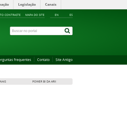
mação
Legislação
Canais
LTO CONTRASTE
MAPA DO SITE
EN
ES
erguntas frequentes
Contato
Site Antigo
NAIS
POWER BI DA ARII