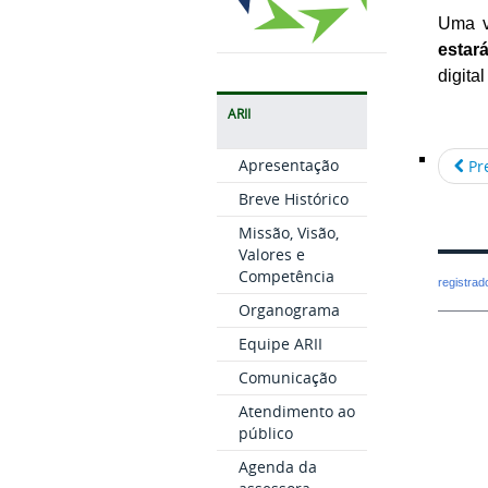
Uma v
estar
digita
ARII
Apresentação
Pr
Breve Histórico
Missão, Visão,
Valores e
Competência
registra
Organograma
Equipe ARII
Comunicação
Atendimento ao
público
Agenda da