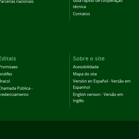
Guia rápido de cooperação
Parcerias nacionais
técnica
Contatos
Editais
Sobre o site
Promisaes
Acessibilidade
Andifes
Mapa do site
Bracol
Versión en Español - Versão em
Espanhol
Chamada Pública -
credenciamento
English version - Versão em
Inglês