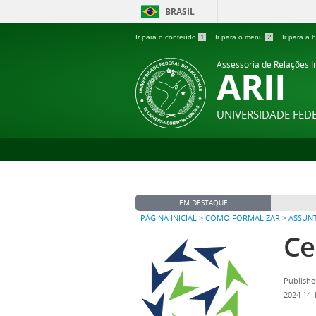
BRASIL
Ir para o conteúdo
1
Ir para o menu
2
Ir para a
Assessoria de Relações In
ARII
UNIVERSIDADE FE
EM DESTAQUE
PÁGINA INICIAL
>
COMO FORMALIZAR
>
ASSUN
Ce
Publishe
2024 14: