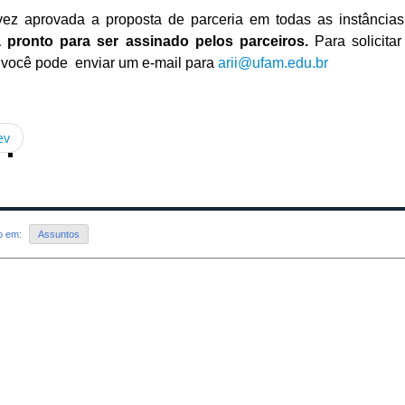
ez aprovada a proposta de parceria em todas as instânci
á pronto para ser assinado pelos parceiros.
Para solicita
l você pode enviar um e-mail para
arii@ufam.edu.br
ev
do em:
Assuntos