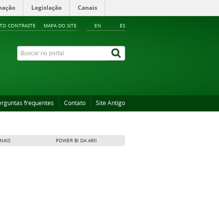
mação
Legislação
Canais
LTO CONTRASTE
MAPA DO SITE
EN
ES
erguntas frequentes
Contato
Site Antigo
NAIS
POWER BI DA ARII