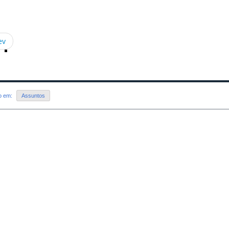
ev
do em:
Assuntos