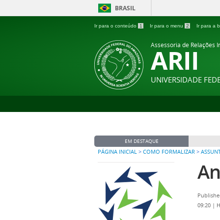
BRASIL
Ir para o conteúdo
1
Ir para o menu
2
Ir para a
Assessoria de Relações In
ARII
UNIVERSIDADE FE
EM DESTAQUE
PÁGINA INICIAL
>
COMO FORMALIZAR
>
ASSUN
An
Publishe
09:20
|
H