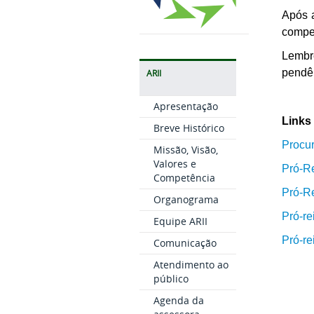
Após a
compe
Lembr
pendê
ARII
Apresentação
Links
Breve Histórico
Procur
Missão, Visão,
Valores e
Pró-Re
Competência
Pró-R
Organograma
Pró-re
Equipe ARII
Pró-r
Comunicação
Atendimento ao
público
Agenda da