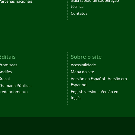
Guia rápido de cooperação
Parcerias nacionais
técnica
Contatos
Editais
Sobre o site
Promisaes
Acessibilidade
Andifes
Mapa do site
Bracol
Versión en Español - Versão em
Espanhol
Chamada Pública -
credenciamento
English version - Versão em
Inglês