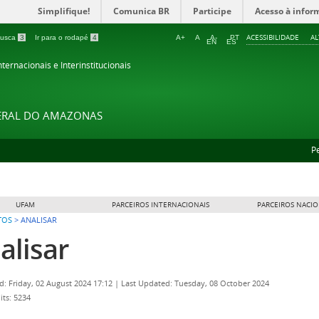
Simplifique!
Comunica BR
Participe
Acesso à infor
ACESSIBILIDADE
A
 busca
3
Ir para o rodapé
4
A+
A
A-
PT
EN
ES
ternacionais e Interinstitucionais
DERAL DO AMAZONAS
P
UFAM
PARCEIROS INTERNACIONAIS
PARCEIROS NACIO
TOS
>
ANALISAR
alisar
d: Friday, 02 August 2024 17:12
|
Last Updated: Tuesday, 08 October 2024
its: 5234