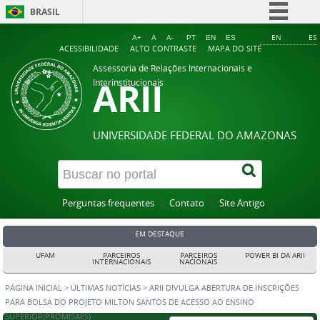
BRASIL
Simplifique!
EN
ES
A+
A
A-
PT
EN
ES
ACESSIBILIDADE
ALTO CONTRASTE
MAPA DO SITE
Comunica BR
Assessoria de Relações Internacionais e
ARII
Participe
Interinstitucionais
Acesso à informação
Legislação
UNIVERSIDADE FEDERAL DO AMAZONAS
Canais
Perguntas frequentes
Contato
Site Antigo
EM DESTAQUE
UFAM
PARCEIROS
PARCEIROS
POWER BI DA ARII
INTERNACIONAIS
NACIONAIS
PÁGINA INICIAL
>
ÚLTIMAS NOTÍCIAS
>
ARII DIVULGA ABERTURA DE INSCRIÇÕES
PARA BOLSA DO PROJETO MILTON SANTOS DE ACESSO AO ENSINO
SUPERIOR(PROMISAES)