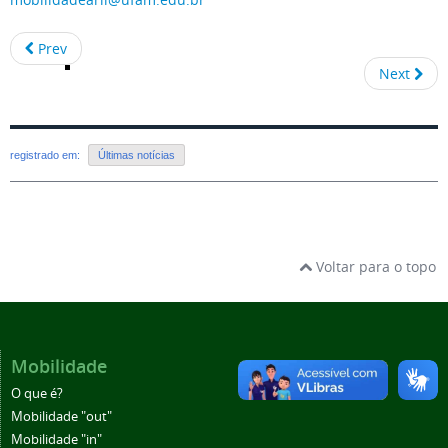
Prev
Next
registrado em:
Últimas notícias
Voltar para o topo
Mobilidade
O que é?
Mobilidade "out"
Mobilidade "in"