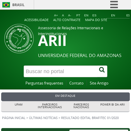
BRASIL
Simplifique!
EN
ES
A+
A
A-
PT
EN
ES
ACESSIBILIDADE
ALTO CONTRASTE
MAPA DO SITE
Comunica BR
Assessoria de Relações Internacionais e
ARII
Participe
Interinstitucionais
Acesso à informação
Legislação
UNIVERSIDADE FEDERAL DO AMAZONAS
Canais
Perguntas frequentes
Contato
Site Antigo
EM DESTAQUE
UFAM
PARCEIROS
PARCEIROS
POWER BI DA ARII
INTERNACIONAIS
NACIONAIS
PÁGINA INICIAL
>
ÚLTIMAS NOTÍCIAS
>
RESULTADO EDITAL BRAFITEC 01/2020