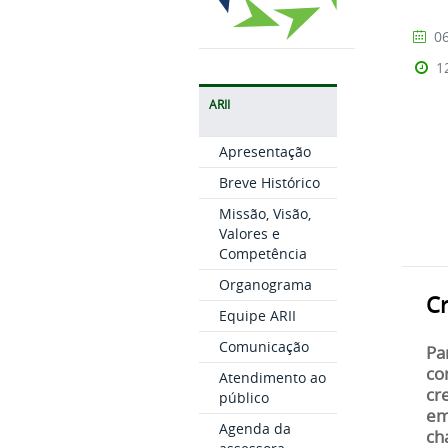
06
1
ARII
Apresentação
Breve Histórico
Missão, Visão,
Valores e
Competência
Organograma
C
Equipe ARII
Comunicação
Pa
co
Atendimento ao
cr
público
em
Agenda da
ch