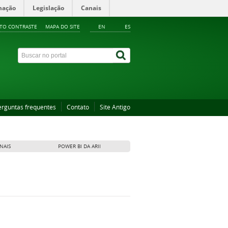
mação
Legislação
Canais
LTO CONTRASTE
MAPA DO SITE
EN
ES
erguntas frequentes
Contato
Site Antigo
NAIS
POWER BI DA ARII