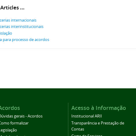
rticles ...
cerias internacionais
cerias interinstitucionais
islação
a para processo de acordos
Acordos
Acesso à Informação
Dúvidas gerais - Acordos
Institucional ARII
Como formalizar
Transparência e Prestação de
Contas
Legislação