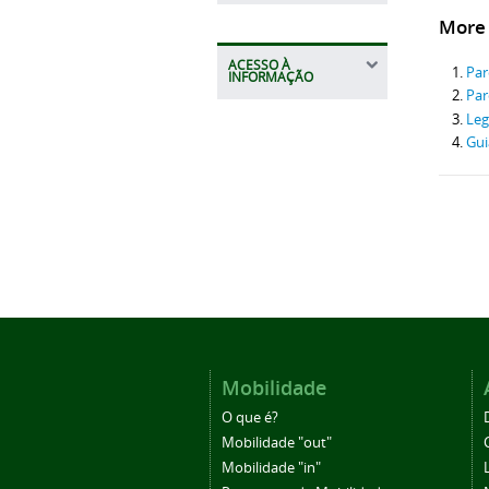
More A
ACESSO À
Par
INFORMAÇÃO
Par
Leg
Gui
Mobilidade
O que é?
Mobilidade "out"
Mobilidade "in"