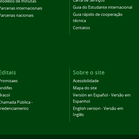
Carta de Serviços
Modelos de minutas
Guia do Estudante internacional
Parcerias internacionais
Guia rápido de cooperação
Parcerias nacionais
técnica
Contatos
Editais
Sobre o site
Promisaes
Acessibilidade
Andifes
Mapa do site
Bracol
Versión en Español - Versão em
Espanhol
Chamada Pública -
credenciamento
English version - Versão em
Inglês