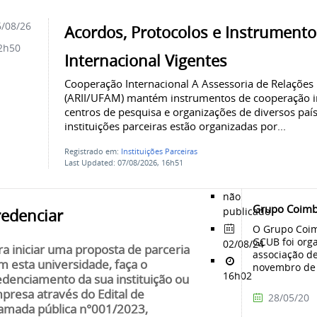
/08/26
Acordos, Protocolos e Instrument
2h50
Internacional Vigentes
Cooperação Internacional A Assessoria de Relações I
(ARII/UFAM) mantém instrumentos de cooperação in
centros de pesquisa e organizações de diversos países
instituições parceiras estão organizadas por...
Registrado em:
Instituições Parceiras
Last Updated: 07/08/2026, 16h51
não
Grupo Coimb
publicado
redenciar
O Grupo Coim
GCUB foi org
02/08/24
ra iniciar uma proposta de parceria
associação de
m esta universidade, faça o
novembro de 
16h02
edenciamento da sua instituição ou
presa através do Edital de
28/05/20
amada pública n°001/2023,