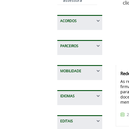
assessora
cli
ACORDOS
PARCEIROS
MOBILIDADE
Red
As r
firm
para
IDIOMAS
doce
memb
2
EDITAIS