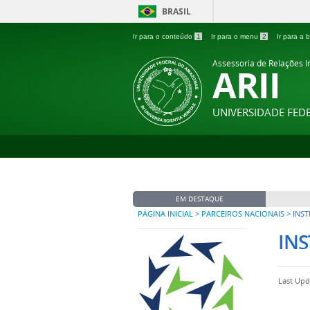
BRASIL
Ir para o conteúdo
1
Ir para o menu
2
Ir para a
Assessoria de Relações In
ARII
UNIVERSIDADE FE
EM DESTAQUE
PÁGINA INICIAL
>
PARCEIROS NACIONAIS
>
INST
INS
Last Upd