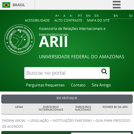
BRASIL
Simplifique!
EN
ES
A+
A
A-
PT
EN
ES
ACESSIBILIDADE
ALTO CONTRASTE
MAPA DO SITE
Comunica BR
Assessoria de Relações Internacionais e
ARII
Participe
Interinstitucionais
Acesso à informação
Legislação
UNIVERSIDADE FEDERAL DO AMAZONAS
Canais
Perguntas frequentes
Contato
Site Antigo
EM DESTAQUE
UFAM
PARCEIROS
PARCEIROS
POWER BI DA ARII
INTERNACIONAIS
NACIONAIS
PÁGINA INICIAL
>
LEGISLAÇÃO
>
INSTITUIÇÕES PARCEIRAS
>
GUIA PARA PROCESSO
DE ACORDOS