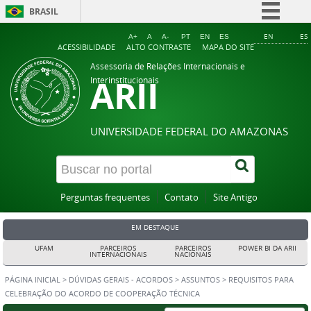
BRASIL
Simplifique!
EN
ES
A+
A
A-
PT
EN
ES
ACESSIBILIDADE
ALTO CONTRASTE
MAPA DO SITE
Comunica BR
Assessoria de Relações Internacionais e
ARII
Participe
Interinstitucionais
Acesso à informação
Legislação
UNIVERSIDADE FEDERAL DO AMAZONAS
Canais
Perguntas frequentes
Contato
Site Antigo
EM DESTAQUE
UFAM
PARCEIROS
PARCEIROS
POWER BI DA ARII
INTERNACIONAIS
NACIONAIS
PÁGINA INICIAL
>
DÚVIDAS GERAIS - ACORDOS
>
ASSUNTOS
>
REQUISITOS PARA
CELEBRAÇÃO DO ACORDO DE COOPERAÇÃO TÉCNICA