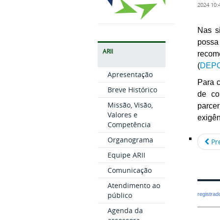
2024 10:
Nas s
possa
ARII
reco
(
DEPC
Apresentação
Para 
Breve Histórico
de co
Missão, Visão,
parce
Valores e
exigên
Competência
Organograma
Pr
Equipe ARII
Comunicação
Atendimento ao
público
registra
Agenda da