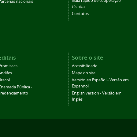
Guia rápido de cooperação
Parcerias nacionais
técnica
Contatos
Editais
Sobre o site
Promisaes
Acessibilidade
Andifes
Mapa do site
Bracol
Versión en Español - Versão em
Espanhol
Chamada Pública -
credenciamento
English version - Versão em
Inglês