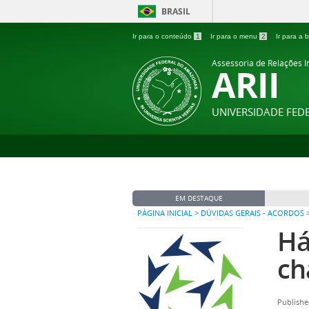
BRASIL
Ir para o conteúdo
1
Ir para o menu
2
Ir para a
Assessoria de Relações In
ARII
UNIVERSIDADE FE
EM DESTAQUE
PÁGINA INICIAL
>
DÚVIDAS GERAIS - ACORDOS
Há
ch
Publishe