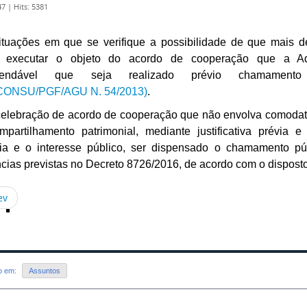
47
|
Hits: 5381
ituações em que se verifique a possibilidade de que mais d
 executar o objeto do acordo de cooperação que a Adm
mendável que seja realizado prévio chamamento 
ONSU/PGF/AGU N. 54/2013)
.
celebração de acordo de cooperação que não envolva comodat
mpartilhamento patrimonial, mediante justificativa prévia
ria e o interesse público, ser dispensado o chamamento p
cias previstas no Decreto 8726/2016, de acordo com o disposto 
ev
do em:
Assuntos