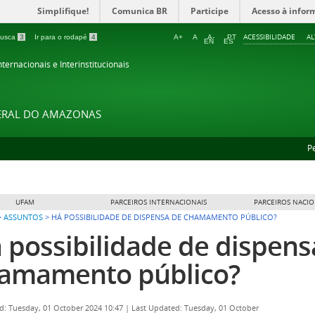
Simplifique!
Comunica BR
Participe
Acesso à infor
ACESSIBILIDADE
A
 busca
3
Ir para o rodapé
4
A+
A
A-
PT
EN
ES
ternacionais e Interinstitucionais
DERAL DO AMAZONAS
P
UFAM
PARCEIROS INTERNACIONAIS
PARCEIROS NACIO
>
ASSUNTOS
>
HÁ POSSIBILIDADE DE DISPENSA DE CHAMAMENTO PÚBLICO?
 possibilidade de dispens
amamento público?
d: Tuesday, 01 October 2024 10:47
|
Last Updated: Tuesday, 01 October