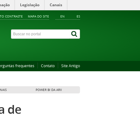
mação
Legislação
Canais
LTO CONTRASTE
MAPA DO SITE
EN
ES
erguntas frequentes
Contato
Site Antigo
NAIS
POWER BI DA ARII
a de