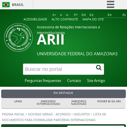
BRASIL
Simplifique!
EN
ES
A+
A
A-
PT
EN
ES
ACESSIBILIDADE
ALTO CONTRASTE
MAPA DO SITE
Comunica BR
Assessoria de Relações Internacionais e
ARII
Participe
Interinstitucionais
Acesso à informação
Legislação
UNIVERSIDADE FEDERAL DO AMAZONAS
Canais
Perguntas frequentes
Contato
Site Antigo
EM DESTAQUE
UFAM
PARCEIROS
PARCEIROS
POWER BI DA ARII
INTERNACIONAIS
NACIONAIS
PÁGINA INICIAL
>
DÚVIDAS GERAIS - ACORDOS
>
ASSUNTOS
>
LISTA DE
DOCUMENTOS PARA FORMALIZAR PARCERIAS INTERNACIONAIS