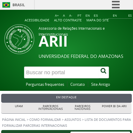
BRASIL
Simplifique!
EN
ES
A+
A
A-
PT
EN
ES
ACESSIBILIDADE
ALTO CONTRASTE
MAPA DO SITE
Comunica BR
Assessoria de Relações Internacionais e
ARII
Participe
Interinstitucionais
Acesso à informação
Legislação
UNIVERSIDADE FEDERAL DO AMAZONAS
Canais
Perguntas frequentes
Contato
Site Antigo
EM DESTAQUE
UFAM
PARCEIROS
PARCEIROS
POWER BI DA ARII
INTERNACIONAIS
NACIONAIS
PÁGINA INICIAL
>
COMO FORMALIZAR
>
ASSUNTOS
>
LISTA DE DOCUMENTOS PARA
FORMALIZAR PARCERIAS INTERNACIONAIS