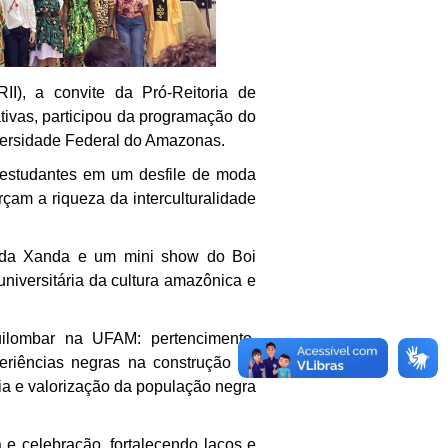
RII), a convite da Pró-Reitoria de
ivas, participou da programação do
versidade Federal do Amazonas.
s estudantes em um desfile de moda
rçam a riqueza da interculturalidade
 da Xanda e um mini show do Boi
iversitária da cultura amazônica e
lombar na UFAM: pertencimento,
xperiências negras na construção do
a e valorização da população negra
e celebração, fortalecendo laços e