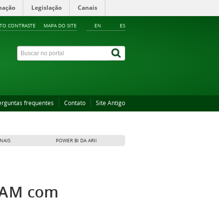
mação
Legislação
Canais
LTO CONTRASTE
MAPA DO SITE
EN
ES
erguntas frequentes
Contato
Site Antigo
NAIS
POWER BI DA ARII
UFAM com