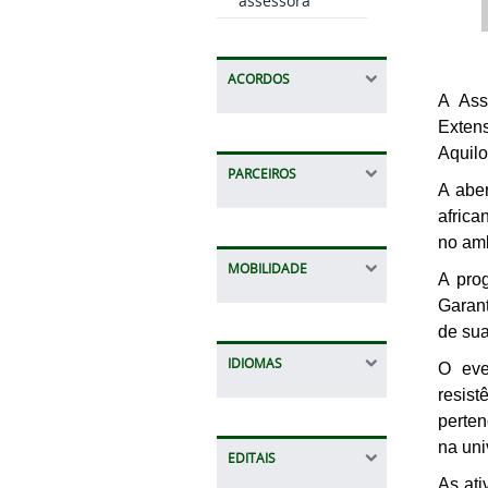
assessora
ACORDOS
A Asse
Extens
Aquil
PARCEIROS
A aber
africa
no am
MOBILIDADE
A pro
Garant
de sua
IDIOMAS
O eve
resist
perten
na uni
EDITAIS
As at