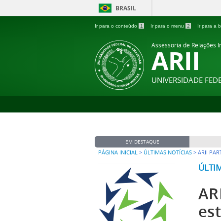
BRASIL
Ir para o conteúdo
1
Ir para o menu
2
Ir para a
Assessoria de Relações In
ARII
UNIVERSIDADE FE
EM DESTAQUE
PÁGINA INICIAL
>
ÚLTIMAS NOTÍCIAS
>
ARII PA
ÚLTI
AR
es