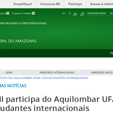
Simplifique!
Comunica BR
Participe
Acesso à infor
ACESSIBILIDADE
A
 busca
3
Ir para o rodapé
4
A+
A
A-
PT
EN
ES
ternacionais e Interinstitucionais
DERAL DO AMAZONAS
P
UFAM
PARCEIROS INTERNACIONAIS
PARCEIROS NACIO
RTICIPA DO AQUILOMBAR UFAM COM ESTUDANTES INTERNACIONAIS
MAS NOTÍCIAS
II participa do Aquilombar 
tudantes internacionais