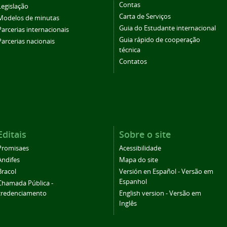
Contas
Legislação
Carta de Serviços
Modelos de minutas
Guia do Estudante internacional
Parcerias internacionais
Guia rápido de cooperação
Parcerias nacionais
técnica
Contatos
Editais
Sobre o site
Promisaes
Acessibilidade
Andifes
Mapa do site
Bracol
Versión en Español - Versão em
Espanhol
Chamada Pública -
credenciamento
English version - Versão em
Inglês