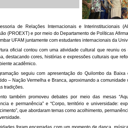
ssoria de Relações Internacionais e Interinstitucionais (A
ão (PROEXT) e por meio do Departamento de Políticas Afirmat
ombar UFAM juntamente com estudantes internacionais da Uni
tura oficial contou com uma atividade cultural que reuniu o
na, destacando cores, histórias e expressões culturais que refo
biente acadêmico.
gramação seguiu com apresentação do Quilombo da Baixa
ido – Nação Vermelha e Branca, aproximando a comunidade un
s tradições.
nto também promoveu debates por meio das mesas “Aqui
ência e permanência” e “Corpo, território e universidade: e
cimento”, que abordaram temas como acolhimento, permanênci
versidade.
ividades foram encerradas com um momento de dança, música 