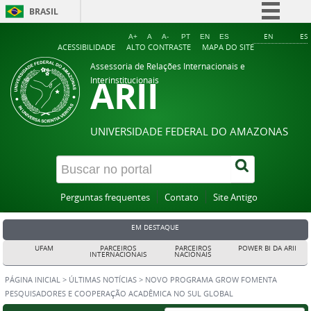
BRASIL
Simplifique!
EN
ES
A+
A
A-
PT
EN
ES
ACESSIBILIDADE
ALTO CONTRASTE
MAPA DO SITE
Comunica BR
Assessoria de Relações Internacionais e
ARII
Participe
Interinstitucionais
Acesso à informação
Legislação
UNIVERSIDADE FEDERAL DO AMAZONAS
Canais
Perguntas frequentes
Contato
Site Antigo
EM DESTAQUE
UFAM
PARCEIROS
PARCEIROS
POWER BI DA ARII
INTERNACIONAIS
NACIONAIS
PÁGINA INICIAL
>
ÚLTIMAS NOTÍCIAS
>
NOVO PROGRAMA GROW FOMENTA
PESQUISADORES E COOPERAÇÃO ACADÊMICA NO SUL GLOBAL