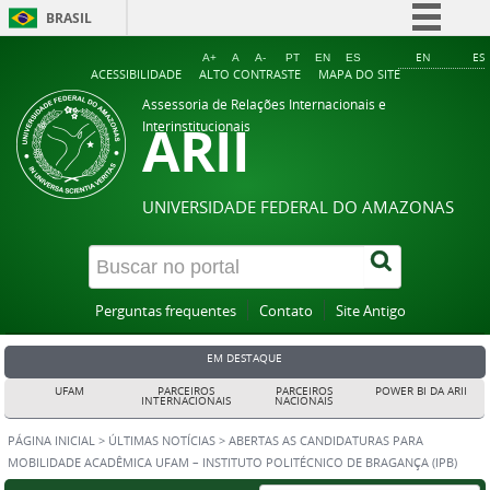
BRASIL
Simplifique!
EN
ES
A+
A
A-
PT
EN
ES
ACESSIBILIDADE
ALTO CONTRASTE
MAPA DO SITE
Comunica BR
Assessoria de Relações Internacionais e
ARII
Participe
Interinstitucionais
Acesso à informação
Legislação
UNIVERSIDADE FEDERAL DO AMAZONAS
Canais
Perguntas frequentes
Contato
Site Antigo
EM DESTAQUE
UFAM
PARCEIROS
PARCEIROS
POWER BI DA ARII
INTERNACIONAIS
NACIONAIS
PÁGINA INICIAL
>
ÚLTIMAS NOTÍCIAS
>
ABERTAS AS CANDIDATURAS PARA
MOBILIDADE ACADÊMICA UFAM – INSTITUTO POLITÉCNICO DE BRAGANÇA (IPB)