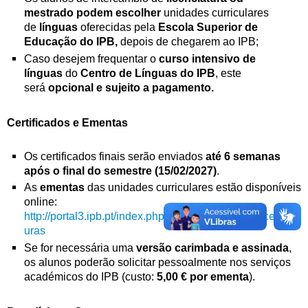
mestrado
podem escolher
unidades curriculares
de
línguas
oferecidas pela
Escola Superior de
Educação do IPB,
depois de chegarem ao IPB;
Caso desejem frequentar o
curso intensivo de
línguas
do
Centro de Línguas do IPB
, este
será
opcional e sujeito a pagamento.
Certificados e Ementas
Os certificados finais serão enviados
até 6 semanas
após o final do semestre (15/02/2027)
.
As
ementas
das unidades curriculares estão disponíveis
online:
http://portal3.ipb.pt/index.ph
p/pt/guiaects/cursos/licenciat
uras
Se for necessária uma
versão carimbada e assinada
,
os alunos poderão solicitar pessoalmente nos serviços
académicos do IPB (custo:
5,00 € por ementa
).