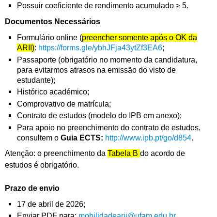
Possuir coeficiente de rendimento acumulado ≥ 5.
Documentos Necessários
Formulário online (
preencher somente após o OK da
ARII)
:
https://forms.gle/ybhJFja43ytZ
f3EA6
;
Passaporte (obrigatório no momento da candidatura,
para evitarmos atrasos na emissão do visto de
estudante);
Histórico académico;
Comprovativo de matrícula;
Contrato de estudos (modelo do IPB em anexo);
Para apoio no preenchimento do contrato de estudos,
consultem o
Guia ECTS:
http://www.ipb.pt/go/d854
.
Atenção: o preenchimento da
Tabela B
do acordo de
estudos é obrigatório.
Prazo de envio
17 de abril de 2026;
Enviar PDF para:
mobilidadearii@ufam.edu.br
.