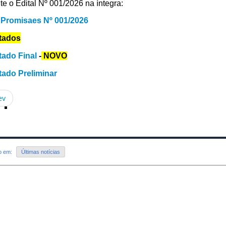
te o Edital Nº 001/2026 na íntegra:
l Promisaes Nº 001/2026
tados
tado Final
-
NOVO
tado Preliminar
ev
do em:
Últimas notícias