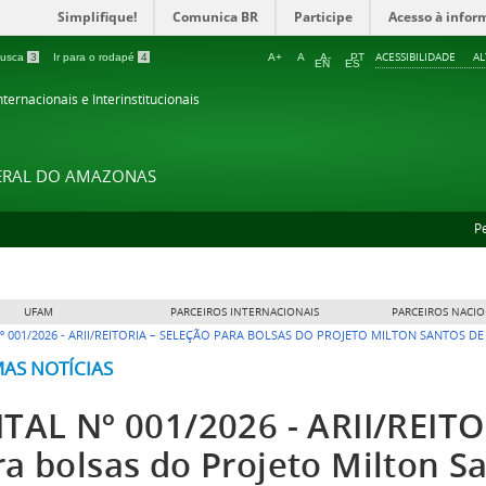
Simplifique!
Comunica BR
Participe
Acesso à infor
ACESSIBILIDADE
A
 busca
3
Ir para o rodapé
4
A+
A
A-
PT
EN
ES
ternacionais e Interinstitucionais
DERAL DO AMAZONAS
P
UFAM
PARCEIROS INTERNACIONAIS
PARCEIROS NACIO
Nº 001/2026 - ARII/REITORIA – SELEÇÃO PARA BOLSAS DO PROJETO MILTON SANTOS 
MAS NOTÍCIAS
ITAL Nº 001/2026 - ARII/REITO
ra bolsas do Projeto Milton S