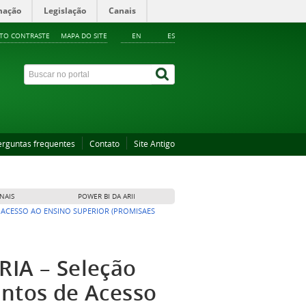
mação
Legislação
Canais
LTO CONTRASTE
MAPA DO SITE
EN
ES
erguntas frequentes
Contato
Site Antigo
NAIS
POWER BI DA ARII
DE ACESSO AO ENSINO SUPERIOR (PROMISAES
RIA – Seleção
antos de Acesso