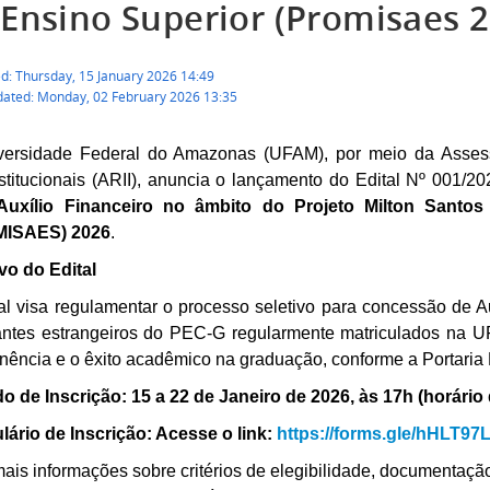
 Ensino Superior (Promisaes 
ed: Thursday, 15 January 2026 14:49
dated: Monday, 02 February 2026 13:35
versidade Federal do Amazonas (UFAM), por meio da Assess
nstitucionais (ARII), anuncia o lançamento do Edital Nº 001/2
Auxílio Financeiro no âmbito do Projeto Milton Santo
ISAES) 2026
.
vo do Edital
al visa regulamentar o processo seletivo para concessão de
antes estrangeiros do PEC-G regularmente matriculados na U
ência e o êxito acadêmico na graduação, conforme a Portaria
do de Inscrição: 15 a 22 de Janeiro de 2026, às 17h (horári
ário de Inscrição: Acesse o link:
https://forms.gle/hHLT9
ais informações sobre critérios de elegibilidade, documentaçã