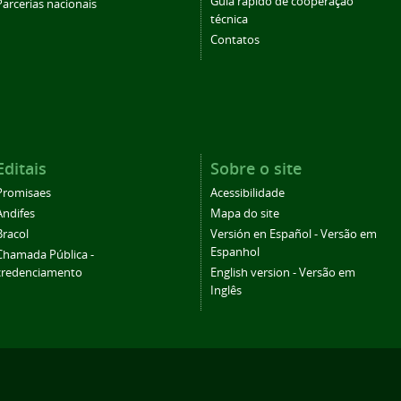
Guia rápido de cooperação
Parcerias nacionais
técnica
Contatos
Editais
Sobre o site
Promisaes
Acessibilidade
Andifes
Mapa do site
Bracol
Versión en Español - Versão em
Espanhol
Chamada Pública -
credenciamento
English version - Versão em
Inglês