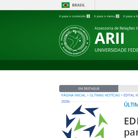
BRASIL
Ir para o conteúdo
1
Ir para o menu
2
Ir para a
Assessoria de Relações In
ARII
UNIVERSIDADE FE
EM DESTAQUE
PÁGINA INICIAL
>
ÚLTIMAS NOTÍCIAS
>
EDITAL 
2026)
ÚLTI
ED
pa