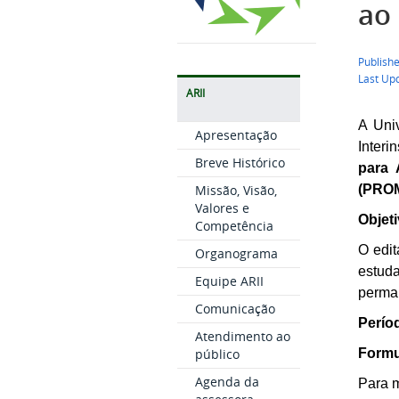
ao
Publish
Last Up
ARII
A Uni
Apresentação
Interi
Breve Histórico
para 
Missão, Visão,
(PROM
Valores e
Objeti
Competência
O edit
Organograma
estud
Equipe ARII
perman
Comunicação
Perío
Atendimento ao
público
Formul
Agenda da
Para m