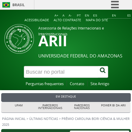
BRASIL
Simplifique!
EN
ES
A+
A
A-
PT
EN
ES
ACESSIBILIDADE
ALTO CONTRASTE
MAPA DO SITE
Comunica BR
Assessoria de Relações Internacionais e
ARII
Participe
Interinstitucionais
Acesso à informação
Legislação
UNIVERSIDADE FEDERAL DO AMAZONAS
Canais
Perguntas frequentes
Contato
Site Antigo
EM DESTAQUE
UFAM
PARCEIROS
PARCEIROS
POWER BI DA ARII
INTERNACIONAIS
NACIONAIS
PÁGINA INICIAL
>
ÚLTIMAS NOTÍCIAS
>
PRÊMIO CAROLINA BORI CIÊNCIA & MULHER
2025