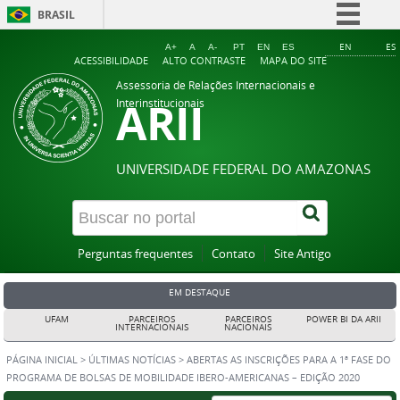
BRASIL
Simplifique!
EN
ES
A+
A
A-
PT
EN
ES
ACESSIBILIDADE
ALTO CONTRASTE
MAPA DO SITE
Comunica BR
Assessoria de Relações Internacionais e
ARII
Participe
Interinstitucionais
Acesso à informação
Legislação
UNIVERSIDADE FEDERAL DO AMAZONAS
Canais
Perguntas frequentes
Contato
Site Antigo
EM DESTAQUE
UFAM
PARCEIROS
PARCEIROS
POWER BI DA ARII
INTERNACIONAIS
NACIONAIS
PÁGINA INICIAL
>
ÚLTIMAS NOTÍCIAS
>
ABERTAS AS INSCRIÇÕES PARA A 1ª FASE DO
PROGRAMA DE BOLSAS DE MOBILIDADE IBERO-AMERICANAS – EDIÇÃO 2020