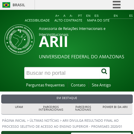
BRASIL
Simplifique!
EN
ES
A+
A
A-
PT
EN
ES
ACESSIBILIDADE
ALTO CONTRASTE
MAPA DO SITE
Comunica BR
Assessoria de Relações Internacionais e
ARII
Participe
Interinstitucionais
Acesso à informação
Legislação
UNIVERSIDADE FEDERAL DO AMAZONAS
Canais
Perguntas frequentes
Contato
Site Antigo
EM DESTAQUE
UFAM
PARCEIROS
PARCEIROS
POWER BI DA ARII
INTERNACIONAIS
NACIONAIS
PÁGINA INICIAL
>
ÚLTIMAS NOTÍCIAS
>
ARII DIVULGA RESULTADO FINAL AO
PROCESSO SELETIVO DE ACESSO AO ENSINO SUPERIOR - PROMISAES 2020/01