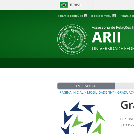
BRASIL
Ir para o conteúdo
1
Ir para o menu
2
Ir para a
Assessoria de Relações In
ARII
UNIVERSIDADE FE
EM DESTAQUE
PÁGINA INICIAL
>
MOBILIDADE "IN"
>
GRADUAÇ
Gr
Publishe
|
Hits: 2