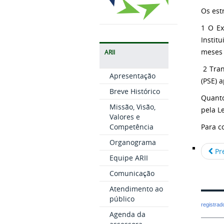
Os est
1 O Ex
Instit
meses 
ARII
2 Tran
Apresentação
(PSE) 
Breve Histórico
Quanto
Missão, Visão,
pela L
Valores e
Competência
Para c
Organograma
Pr
Equipe ARII
Comunicação
Atendimento ao
público
registra
Agenda da