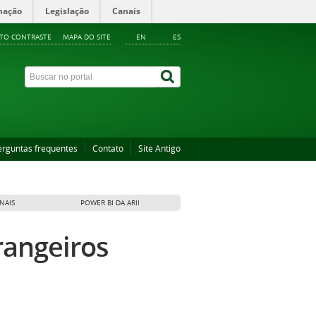
mação
Legislação
Canais
LTO CONTRASTE
MAPA DO SITE
EN
ES
erguntas frequentes
Contato
Site Antigo
NAIS
POWER BI DA ARII
rangeiros