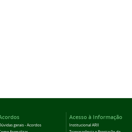
Acordos
Acesso à Informação
Dúvidas gerais - Acordos
Institucional ARII
Como formalizar
Transparência e Prestação de