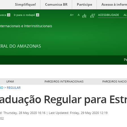
Simplifique!
Comunica BR
Participe
Acesso à infor
ACESSIBILIDADE
A
 busca
3
Ir para o rodapé
4
A+
A
A-
PT
EN
ES
ternacionais e Interinstitucionais
DERAL DO AMAZONAS
P
UFAM
PARCEIROS INTERNACIONAIS
PARCEIROS NACIO
ÃO
>
REGULAR
aduação Regular para Est
d: Thursday, 28 May 2020 16:16
|
Last Updated: Friday, 29 May 2020 12:19
702