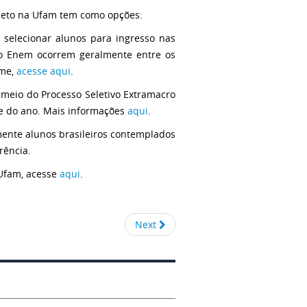
leto na Ufam tem como opções:
 selecionar alunos para ingresso nas
a o Enem ocorrem geralmente entre os
ame,
acesse aqui
.
 meio do Processo Seletivo Extramacro
tre do ano. Mais informações
aqui
.
mente alunos brasileiros contemplados
rência.
 Ufam, acesse
aqui
.
Next