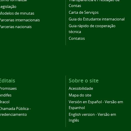
Contas
Legislação
Carta de Serviços
Modelos de minutas
Guia do Estudante internacional
Parcerias internacionais
Guia rápido de cooperação
Parcerias nacionais
técnica
Contatos
Editais
Sobre o site
Promisaes
Acessibilidade
Andifes
Mapa do site
Bracol
Versión en Español - Versão em
Espanhol
Chamada Pública -
credenciamento
English version - Versão em
Inglês