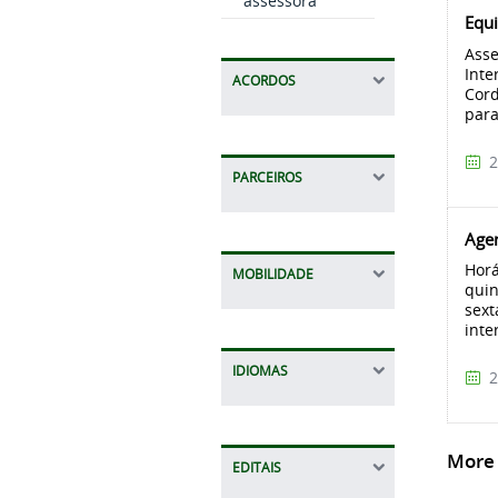
assessora
Equ
Asse
Inte
ACORDOS
Cord
para
2
PARCEIROS
Age
Horá
MOBILIDADE
quin
sext
inte
IDIOMAS
2
More A
EDITAIS