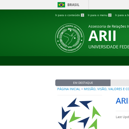
BRASIL
Ir para o conteúdo
1
Ir para o menu
2
Ir para a
Assessoria de Relações In
ARII
UNIVERSIDADE FE
EM DESTAQUE
PÁGINA INICIAL
>
MISSÃO, VISÃO, VALORES E 
ARI
Last Upd