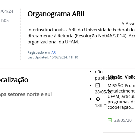
/04/24
Organograma ARII
1h05
A Asse
Interinstitucionais - ARII da Universidade Federal 
diretamente à Reitoria (Resolução No046/2014). Ace
organizacional da UFAM.
Registrado em:
ARII
Last Updated: 15/08/2024, 11h10
não
Missão, Visã
publicado
calização
MISSÃO Promo
fortaleciment
28/05/20
pa setores norte e sul
UFAM, articul
programas de
13h21
cooperação...
28/05/20