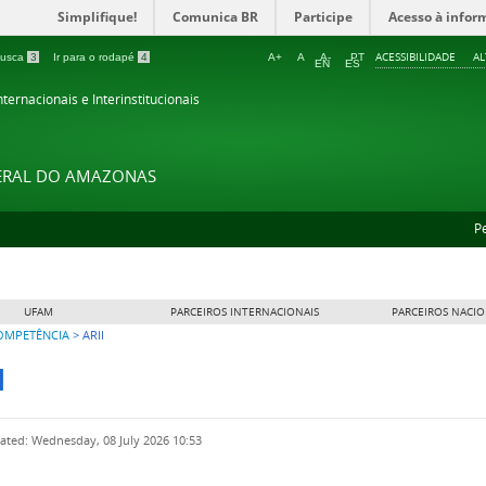
Simplifique!
Comunica BR
Participe
Acesso à infor
ACESSIBILIDADE
A
 busca
3
Ir para o rodapé
4
A+
A
A-
PT
EN
ES
ternacionais e Interinstitucionais
DERAL DO AMAZONAS
P
UFAM
PARCEIROS INTERNACIONAIS
PARCEIROS NACIO
COMPETÊNCIA
>
ARII
I
ated: Wednesday, 08 July 2026 10:53