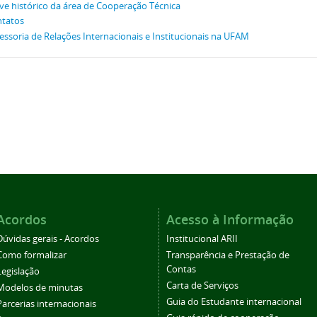
ve histórico da área de Cooperação Técnica
tatos
essoria de Relações Internacionais e Institucionais na UFAM
Acordos
Acesso à Informação
Dúvidas gerais - Acordos
Institucional ARII
Como formalizar
Transparência e Prestação de
Contas
Legislação
Carta de Serviços
Modelos de minutas
Guia do Estudante internacional
Parcerias internacionais