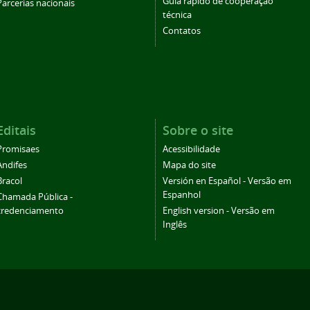
Guia rápido de cooperação
Parcerias nacionais
técnica
Contatos
Editais
Sobre o site
Promisaes
Acessibilidade
Andifes
Mapa do site
Bracol
Versión en Español - Versão em
Espanhol
Chamada Pública -
credenciamento
English version - Versão em
Inglês