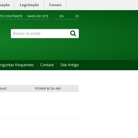
mação
Legislação
Canais
LTO CONTRASTE
MAPA DO SITE
EN
ES
erguntas frequentes
Contato
Site Antigo
NAIS
POWER BI DA ARII