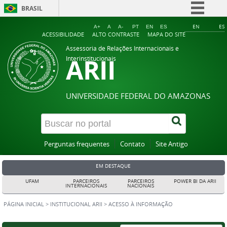
BRASIL
Simplifique!
EN
ES
A+
A
A-
PT
EN
ES
ACESSIBILIDADE
ALTO CONTRASTE
MAPA DO SITE
Comunica BR
Assessoria de Relações Internacionais e
ARII
Participe
Interinstitucionais
Acesso à informação
Legislação
UNIVERSIDADE FEDERAL DO AMAZONAS
Canais
Perguntas frequentes
Contato
Site Antigo
EM DESTAQUE
UFAM
PARCEIROS
PARCEIROS
POWER BI DA ARII
INTERNACIONAIS
NACIONAIS
PÁGINA INICIAL
>
INSTITUCIONAL ARII
>
ACESSO À INFORMAÇÃO