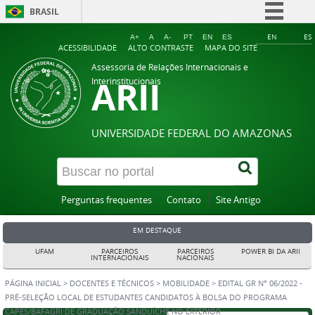
BRASIL
Simplifique!
EN
ES
A+
A
A-
PT
EN
ES
ACESSIBILIDADE
ALTO CONTRASTE
MAPA DO SITE
Comunica BR
Assessoria de Relações Internacionais e
ARII
Participe
Interinstitucionais
Acesso à informação
Legislação
UNIVERSIDADE FEDERAL DO AMAZONAS
Canais
Perguntas frequentes
Contato
Site Antigo
EM DESTAQUE
UFAM
PARCEIROS
PARCEIROS
POWER BI DA ARII
INTERNACIONAIS
NACIONAIS
PÁGINA INICIAL
>
DOCENTES E TÉCNICOS
>
MOBILIDADE
>
EDITAL GR N° 06/2022 -
PRÉ-SELEÇÃO LOCAL DE ESTUDANTES CANDIDATOS À BOLSA DO PROGRAMA
CAPES/BAFAGRI DE GRADUAÇÃO SANDUÍCHE NO EXTERIOR