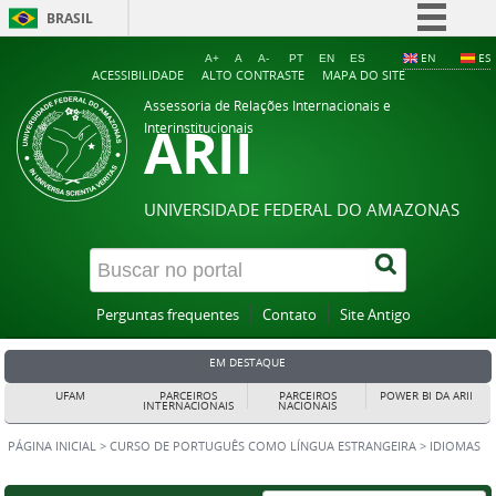
BRASIL
Simplifique!
EN
ES
A+
A
A-
PT
EN
ES
ACESSIBILIDADE
ALTO CONTRASTE
MAPA DO SITE
Comunica BR
Assessoria de Relações Internacionais e
ARII
Participe
Interinstitucionais
Acesso à informação
Legislação
UNIVERSIDADE FEDERAL DO AMAZONAS
Canais
Perguntas frequentes
Contato
Site Antigo
EM DESTAQUE
UFAM
PARCEIROS
PARCEIROS
POWER BI DA ARII
INTERNACIONAIS
NACIONAIS
PÁGINA INICIAL
>
CURSO DE PORTUGUÊS COMO LÍNGUA ESTRANGEIRA
>
IDIOMAS