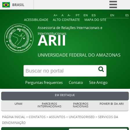
BRASIL
Simplifique!
EN
ES
A+
A
A-
PT
EN
ES
ACESSIBILIDADE
ALTO CONTRASTE
MAPA DO SITE
Comunica BR
Assessoria de Relações Internacionais e
ARII
Participe
Interinstitucionais
Acesso à informação
Legislação
UNIVERSIDADE FEDERAL DO AMAZONAS
Canais
Perguntas frequentes
Contato
Site Antigo
EM DESTAQUE
UFAM
PARCEIROS
PARCEIROS
POWER BI DA ARII
INTERNACIONAIS
NACIONAIS
PÁGINA INICIAL
>
CONTATOS
>
ASSUNTOS
>
UNCATEGORISED
>
SERVICOS DA
DENOMINAÇÃO