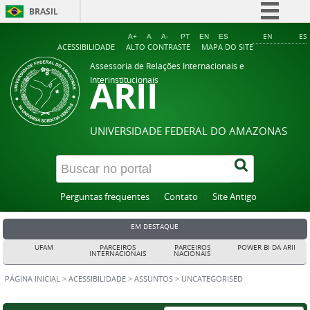
BRASIL
Simplifique!
EN
ES
A+
A
A-
PT
EN
ES
ACESSIBILIDADE
ALTO CONTRASTE
MAPA DO SITE
Comunica BR
Assessoria de Relações Internacionais e
ARII
Participe
Interinstitucionais
Acesso à informação
Legislação
UNIVERSIDADE FEDERAL DO AMAZONAS
Canais
Perguntas frequentes
Contato
Site Antigo
EM DESTAQUE
UFAM
PARCEIROS
PARCEIROS
POWER BI DA ARII
INTERNACIONAIS
NACIONAIS
PÁGINA INICIAL
>
ACESSIBILIDADE
>
ASSUNTOS
>
UNCATEGORISED