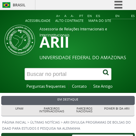
BRASIL
Simplifique!
EN
ES
A+
A
A-
PT
EN
ES
ACESSIBILIDADE
ALTO CONTRASTE
MAPA DO SITE
Comunica BR
Assessoria de Relações Internacionais e
ARII
Participe
Interinstitucionais
Acesso à informação
Legislação
UNIVERSIDADE FEDERAL DO AMAZONAS
Canais
Perguntas frequentes
Contato
Site Antigo
EM DESTAQUE
UFAM
PARCEIROS
PARCEIROS
POWER BI DA ARII
INTERNACIONAIS
NACIONAIS
PÁGINA INICIAL
>
ÚLTIMAS NOTÍCIAS
>
ARII DIVULGA PROGRAMAS DE BOLSAS DO
DAAD PARA ESTUDOS E PESQUISA NA ALEMANHA