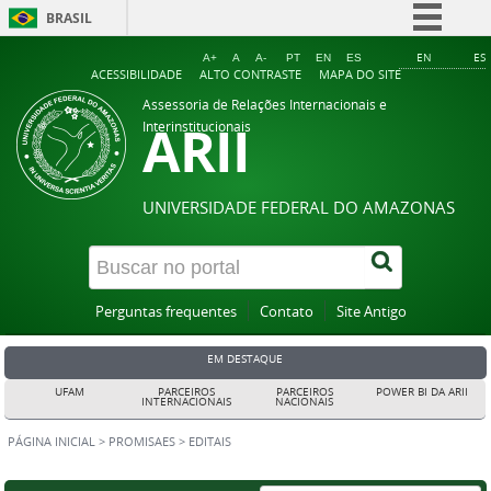
BRASIL
Simplifique!
EN
ES
A+
A
A-
PT
EN
ES
ACESSIBILIDADE
ALTO CONTRASTE
MAPA DO SITE
Comunica BR
Assessoria de Relações Internacionais e
ARII
Participe
Interinstitucionais
Acesso à informação
Legislação
UNIVERSIDADE FEDERAL DO AMAZONAS
Canais
Perguntas frequentes
Contato
Site Antigo
EM DESTAQUE
UFAM
PARCEIROS
PARCEIROS
POWER BI DA ARII
INTERNACIONAIS
NACIONAIS
PÁGINA INICIAL
>
PROMISAES
>
EDITAIS